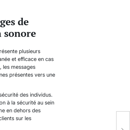
ages de
n sonore
résente plusieurs
anée et efficace en cas
é, les messages
nnes présentes vers une
sécurité des individus.
on à la sécurité au sein
ême en dehors des
lients sur les
Fle
Zon