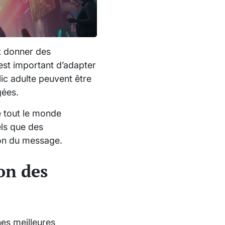
et donner des
l est important d’adapter
lic adulte peuvent être
gées.
ue tout le monde
els que des
ion du message.
on des
nes meilleures