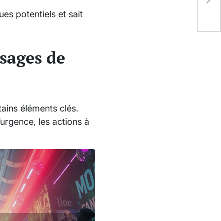
Co
es potentiels et sait
ssages de
tains éléments clés.
l’urgence, les actions à