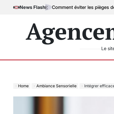
Skip
News Flash
Comment éviter les pièges de l’excès de c
to
content
Agence
Le sit
Home
Ambiance Sensorielle
Intégrer efficacement