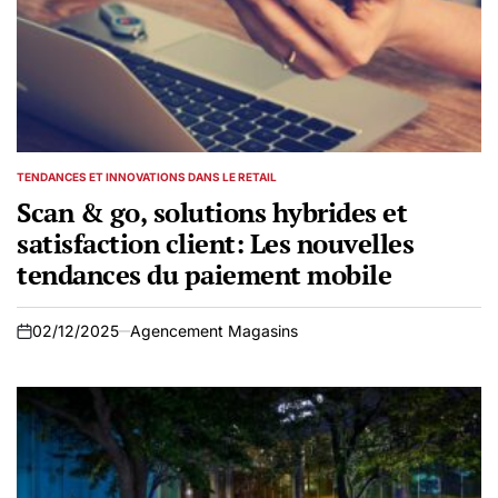
TENDANCES ET INNOVATIONS DANS LE RETAIL
POSTED
IN
Scan & go, solutions hybrides et
satisfaction client: Les nouvelles
tendances du paiement mobile
02/12/2025
Agencement Magasins
on