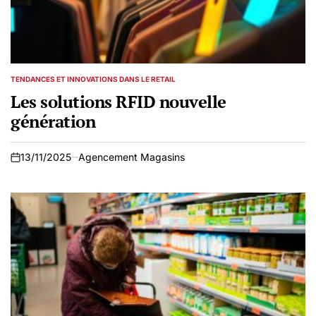
TENDANCES ET INNOVATIONS DANS LE RETAIL
POSTED
IN
Les solutions RFID nouvelle
génération
13/11/2025
Agencement Magasins
on