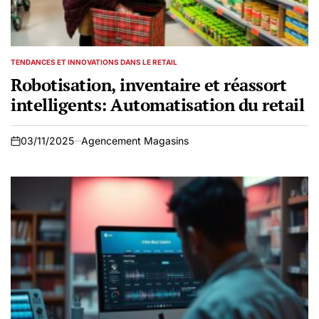
TENDANCES ET INNOVATIONS DANS LE RETAIL
POSTED
IN
Robotisation, inventaire et réassort
intelligents: Automatisation du retail
03/11/2025
Agencement Magasins
on