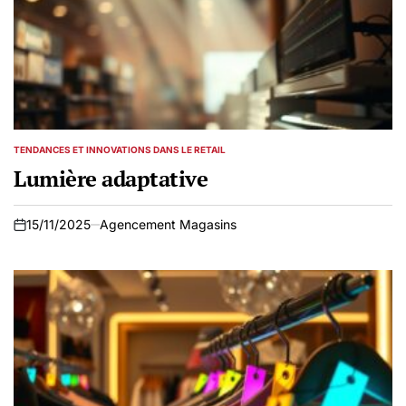
TENDANCES ET INNOVATIONS DANS LE RETAIL
POSTED
IN
Lumière adaptative
15/11/2025
Agencement Magasins
on