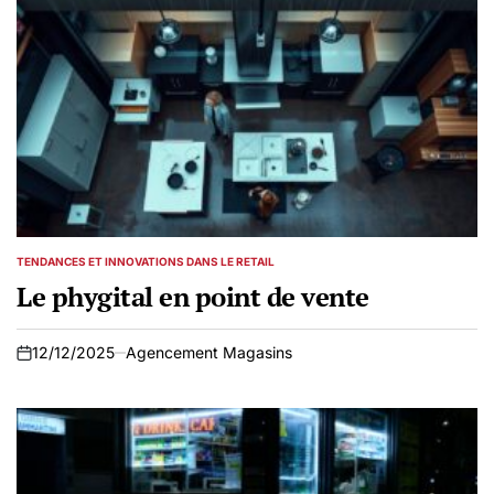
TENDANCES ET INNOVATIONS DANS LE RETAIL
POSTED
IN
Le phygital en point de vente
12/12/2025
Agencement Magasins
on