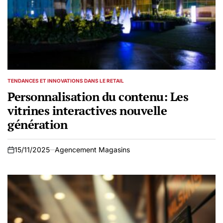
TENDANCES ET INNOVATIONS DANS LE RETAIL
POSTED
IN
Personnalisation du contenu: Les
vitrines interactives nouvelle
génération
15/11/2025
Agencement Magasins
on