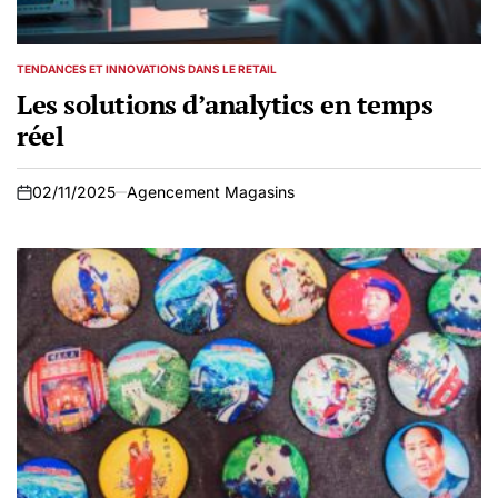
TENDANCES ET INNOVATIONS DANS LE RETAIL
POSTED
IN
Les solutions d’analytics en temps
réel
02/11/2025
Agencement Magasins
on