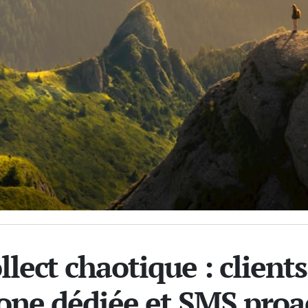
llect chaotique : clients
zone dédiée et SMS proac