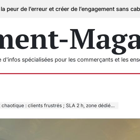
eur et créer de l’engagement sans cabine saturée.
07/0
on
ment-Magas
e d'infos spécialisées pour les commerçants et les en
aotique : clients frustrés ; SLA 2 h, zone dédiée et SMS proactifs