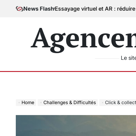
Skip
Essayage virtuel et AR : réduire la peur de l’err
News Flash
to
content
Agence
Le sit
Home
Challenges & Difficultés
Click & collect ch