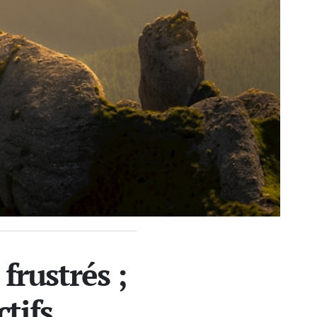
 frustrés ;
tifs