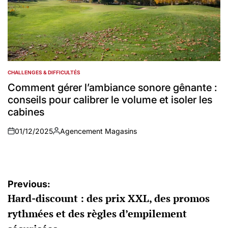
CHALLENGES & DIFFICULTÉS
POSTED
IN
Comment gérer l’ambiance sonore gênante :
conseils pour calibrer le volume et isoler les
cabines
01/12/2025
Agencement Magasins
on
Auteur
Navigation
Previous:
Hard-discount : des prix XXL, des promos
de
rythmées et des règles d’empilement
l’article