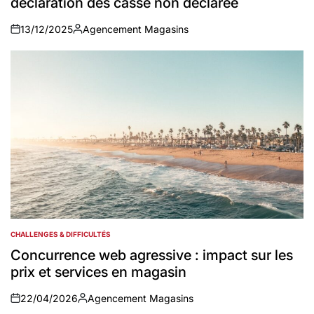
déclaration des casse non déclarée
13/12/2025
Agencement Magasins
on
Auteur
CHALLENGES & DIFFICULTÉS
POSTED
IN
Concurrence web agressive : impact sur les
prix et services en magasin
22/04/2026
Agencement Magasins
on
Auteur