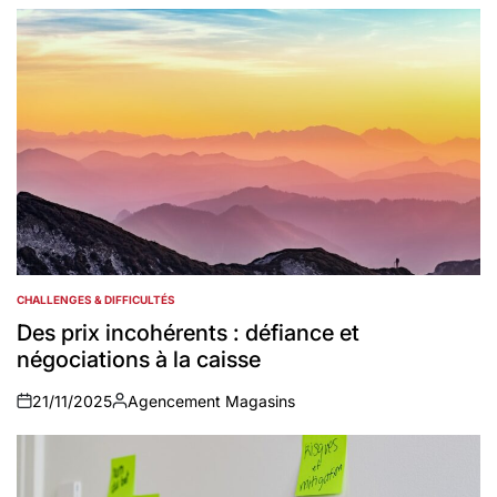
CHALLENGES & DIFFICULTÉS
POSTED
IN
Des prix incohérents : défiance et
négociations à la caisse
21/11/2025
Agencement Magasins
on
Auteur