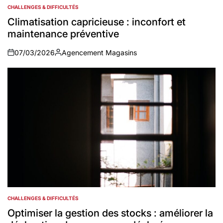
CHALLENGES & DIFFICULTÉS
POSTED
IN
Climatisation capricieuse : inconfort et
maintenance préventive
07/03/2026
Agencement Magasins
on
Auteur
CHALLENGES & DIFFICULTÉS
POSTED
IN
Optimiser la gestion des stocks : améliorer la