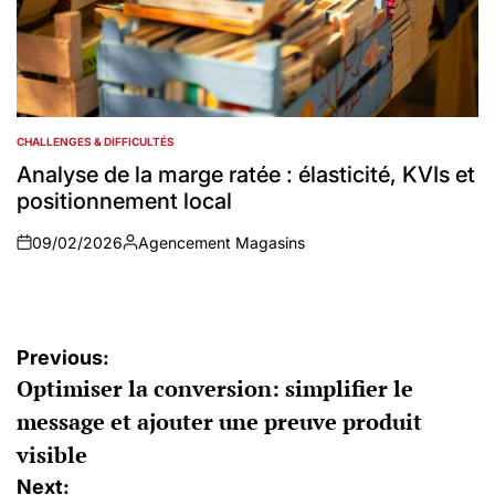
CHALLENGES & DIFFICULTÉS
POSTED
IN
Analyse de la marge ratée : élasticité, KVIs et
positionnement local
09/02/2026
Agencement Magasins
on
Auteur
Navigation
Previous:
Optimiser la conversion: simplifier le
de
message et ajouter une preuve produit
l’article
visible
Next: