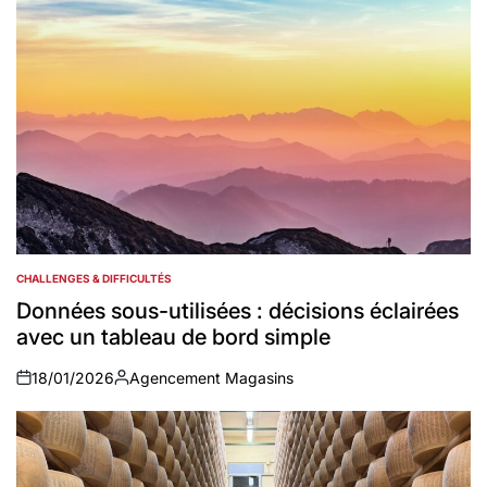
CHALLENGES & DIFFICULTÉS
POSTED
IN
Données sous-utilisées : décisions éclairées
avec un tableau de bord simple
18/01/2026
Agencement Magasins
on
Auteur