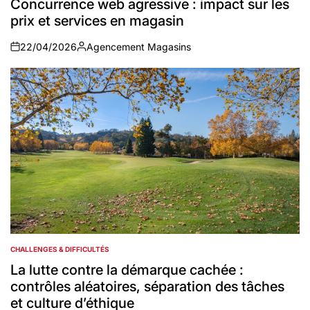
Concurrence web agressive : impact sur les
prix et services en magasin
22/04/2026
Agencement Magasins
on
Auteur
CHALLENGES & DIFFICULTÉS
POSTED
IN
La lutte contre la démarque cachée :
contrôles aléatoires, séparation des tâches
et culture d’éthique