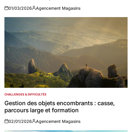
01/03/2026
Agencement Magasins
on
Auteur
CHALLENGES & DIFFICULTÉS
POSTED
IN
Gestion des objets encombrants : casse,
parcours large et formation
02/01/2026
Agencement Magasins
on
Auteur