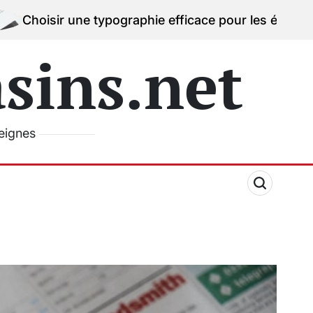
ne typographie efficace pour les étiquettes de prix
0
on
ins.net
seignes