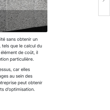
co
ban
ité sans obtenir un
, tels que le calcul du
élément de coût, il
tion particulière.
essus, car elles
lages au sein des
treprise peut obtenir
ts d’optimisation.