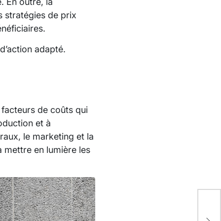
. En outre, la
 stratégies de prix
éficiaires.
 d’action adapté.
s facteurs de coûts qui
roduction et à
éraux, le marketing et la
 mettre en lumière les
Opt
vot
ban