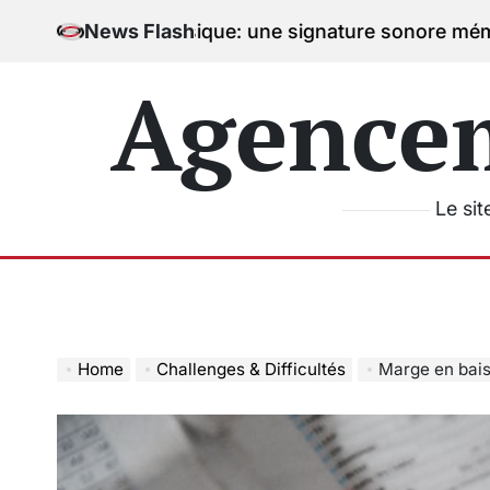
Skip
c la musique: une signature sonore mémorable
News Flash
05/0
to
on
content
Agence
Le sit
Home
Challenges & Difficultés
Marge en baiss