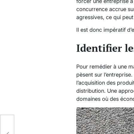
forcer une entreprise à 
concurrence accrue sur
agressives, ce qui peu
Il est donc impératif d
Identifier l
Pour remédier à une marg
pèsent sur l’entreprise.
l’acquisition des produi
distribution. Une appr
domaines où des écono
nel
r