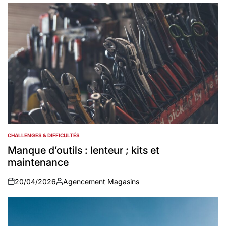
CHALLENGES & DIFFICULTÉS
POSTED
IN
Manque d’outils : lenteur ; kits et
maintenance
20/04/2026
Agencement Magasins
on
Auteur