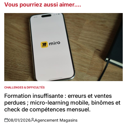
Vous pourriez aussi aimer....
CHALLENGES & DIFFICULTÉS
POSTED
IN
Formation insuffisante : erreurs et ventes
perdues ; micro-learning mobile, binômes et
check de compétences mensuel.
08/01/2026
Agencement Magasins
on
Auteur