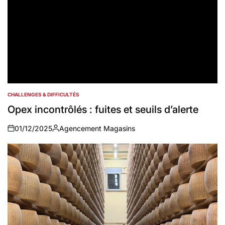
CHALLENGES & DIFFICULTÉS
POSTED
IN
Opex incontrôlés : fuites et seuils d’alerte
01/12/2025
Agencement Magasins
on
Auteur