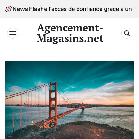
Skip
ièges de l’excès de confiance grâce à un comparateu
News Flash
to
content
Agencement-
Magasins.net