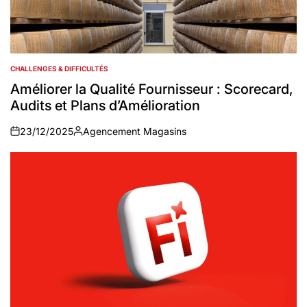
CHALLENGES & DIFFICULTÉS
POSTED
IN
Améliorer la Qualité Fournisseur : Scorecard,
Audits et Plans d’Amélioration
23/12/2025
Agencement Magasins
on
Auteur