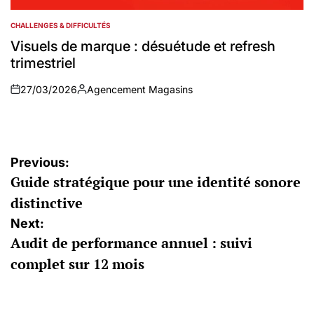
CHALLENGES & DIFFICULTÉS
POSTED
IN
Visuels de marque : désuétude et refresh
trimestriel
27/03/2026
Agencement Magasins
on
Auteur
Navigation
Previous:
Guide stratégique pour une identité sonore
de
distinctive
l’article
Next:
Audit de performance annuel : suivi
complet sur 12 mois