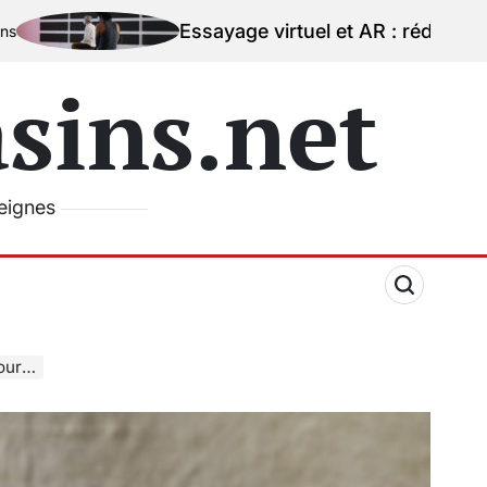
Essayage virtuel et AR : réduire la peur de l’erreu
ins.net
seignes
rise