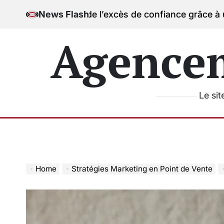
Skip
es de l’excès de confiance grâce à un comparateur 
News Flash
to
content
Agence
Le sit
Home
Stratégies Marketing en Point de Vente