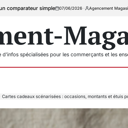
simple
07/06/2026
Agencement Magasins
on
Posted
by
ment-Magas
e d'infos spécialisées pour les commerçants et les en
Cartes cadeaux scénarisées : occasions, montants et étuis pour augmenter la p