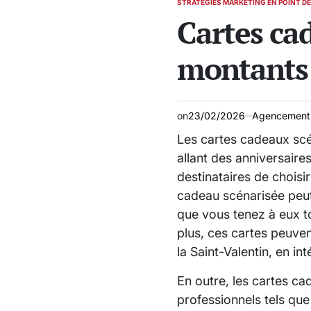
STRATÉGIES MARKETING EN POINT D
POSTED
Cartes cad
IN
montants 
on
23/02/2026
Agencement
Les cartes cadeaux sc
allant des anniversaires
destinataires de choisi
cadeau scénarisée peut
que vous tenez à eux tou
plus, ces cartes peuve
la Saint-Valentin, en i
En outre, les cartes c
professionnels tels que