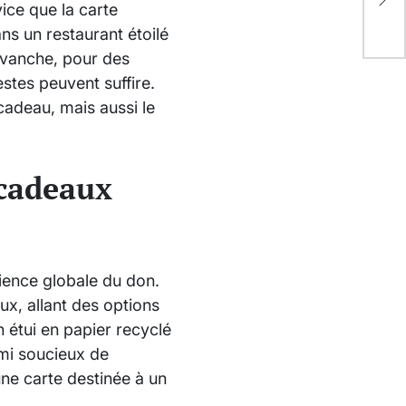
ice que la carte
vot
s un restaurant étoilé
revanche, pour des
stes peuvent suffire.
cadeau, mais aussi le
 cadeaux
rience globale du don.
x, allant des options
n étui en papier recyclé
ami soucieux de
 une carte destinée à un