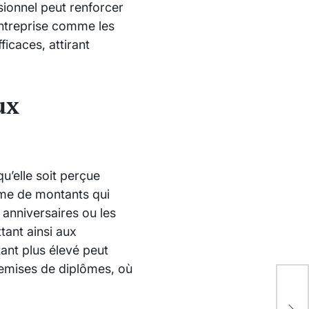
sionnel peut renforcer
entreprise comme les
ficaces, attirant
ux
u’elle soit perçue
mme de montants qui
anniversaires ou les
tant ainsi aux
tant plus élevé peut
remises de diplômes, où
Nor
cho