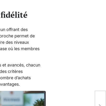
fidélité
cun offrant des
approche permet de
dre des niveaux
base où les membres
es et avancés, chacun
des critères
 nombre d’achats
 avantages.
Cho
ter