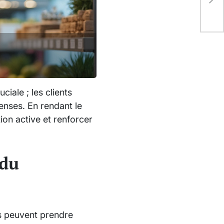
att
ciale ; les clients
enses. En rendant le
ion active et renforcer
 du
es peuvent prendre