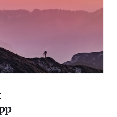
t
app