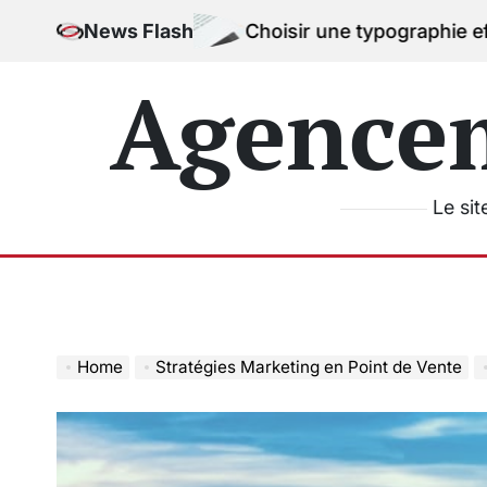
Skip
News Flash
Choisir une typographie efficace pour
to
content
Agence
Le sit
Home
Stratégies Marketing en Point de Vente