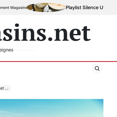
Playlist Silence Utile : Valoriser 
s
ins.net
seignes
app