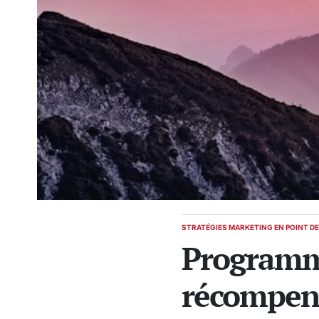
STRATÉGIES MARKETING EN POINT D
POSTED
Programme 
IN
récompense