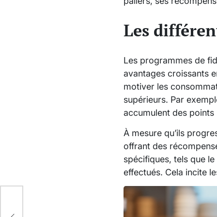
paliers, ses récompense
Les différe
Les programmes de fidél
avantages croissants e
motiver les consommate
supérieurs. Par exemp
accumulent des points
À mesure qu’ils progre
offrant des récompenses
spécifiques, tels que 
effectués. Cela incite l
r