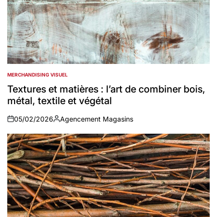
MERCHANDISING VISUEL
POSTED
IN
Textures et matières : l’art de combiner bois,
métal, textile et végétal
05/02/2026
Agencement Magasins
on
Auteur