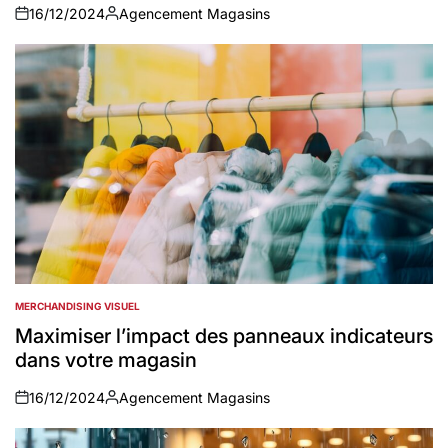
16/12/2024
Agencement Magasins
on
Auteur
MERCHANDISING VISUEL
POSTED
IN
Maximiser l’impact des panneaux indicateurs
dans votre magasin
16/12/2024
Agencement Magasins
on
Auteur