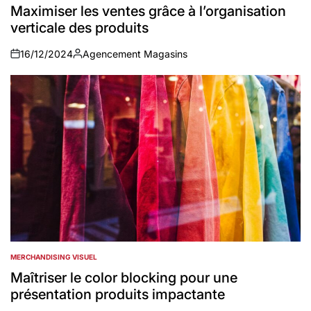
IN
Maximiser les ventes grâce à l’organisation
verticale des produits
16/12/2024
Agencement Magasins
on
Auteur
MERCHANDISING VISUEL
POSTED
IN
Maîtriser le color blocking pour une
présentation produits impactante