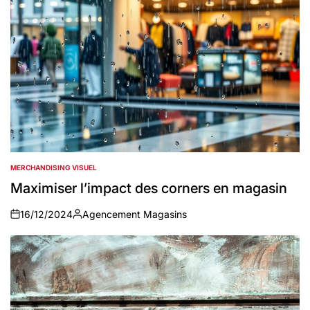
MERCHANDISING VISUEL
POSTED
IN
Maximiser l’impact des corners en magasin
16/12/2024
Agencement Magasins
on
Auteur