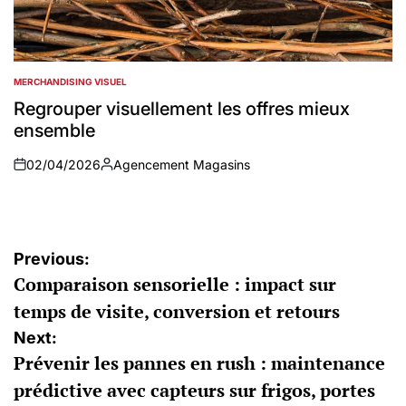
MERCHANDISING VISUEL
POSTED
IN
Regrouper visuellement les offres mieux
ensemble
02/04/2026
Agencement Magasins
on
Auteur
Navigation
Previous:
Comparaison sensorielle : impact sur
de
temps de visite, conversion et retours
l’article
Next:
Prévenir les pannes en rush : maintenance
prédictive avec capteurs sur frigos, portes