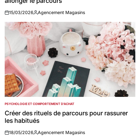
allonger le parcours
15/03/2026
Agencement Magasins
on
Auteur
PSYCHOLOGIE ET COMPORTEMENT D’ACHAT
POSTED
IN
Créer des rituels de parcours pour rassurer
les habitués
18/05/2026
Agencement Magasins
on
Auteur