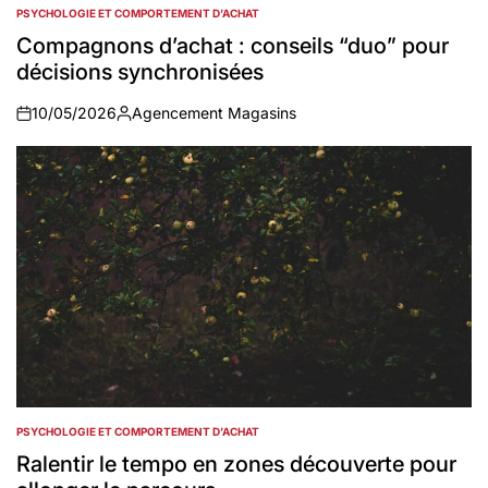
PSYCHOLOGIE ET COMPORTEMENT D’ACHAT
POSTED
IN
Compagnons d’achat : conseils “duo” pour
décisions synchronisées
10/05/2026
Agencement Magasins
on
Auteur
PSYCHOLOGIE ET COMPORTEMENT D’ACHAT
POSTED
IN
Ralentir le tempo en zones découverte pour