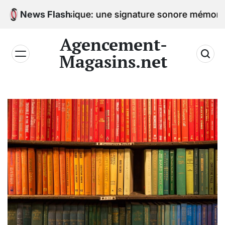
Skip
c la musique: une signature sonore mémorable
News Flash
to
content
Agencement-
Magasins.net