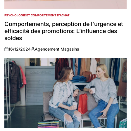
PSYCHOLOGIE ET COMPORTEMENT D’ACHAT
POSTED
IN
Comportements, perception de l'urgence et
efficacité des promotions: L’influence des
soldes
16/12/2024
Agencement Magasins
on
Auteur