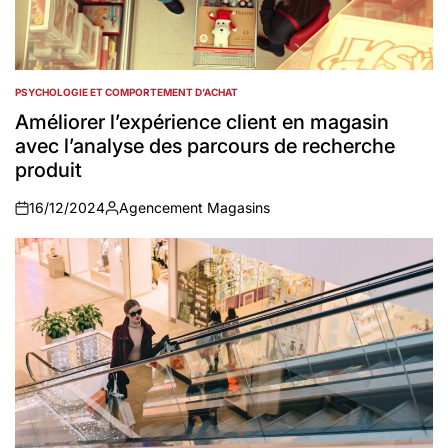
PSYCHOLOGIE ET COMPORTEMENT D’ACHAT
POSTED
IN
Améliorer l’expérience client en magasin
avec l’analyse des parcours de recherche
produit
16/12/2024
Agencement Magasins
on
Auteur