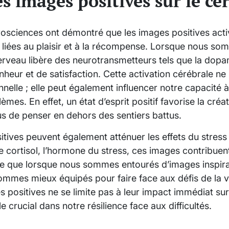
es images positives sur le ce
osciences ont démontré que les images positives act
 liées au plaisir et à la récompense. Lorsque nous s
 cerveau libère des neurotransmetteurs tels que la dopa
heur et de satisfaction. Cette activation cérébrale ne 
nelle ; elle peut également influencer notre capacité 
mes. En effet, un état d’esprit positif favorise la créati
us de penser en dehors des sentiers battus.
itives peuvent également atténuer les effets du stress 
e cortisol, l’hormone du stress, ces images contribuent
fie que lorsque nous sommes entourés d’images inspir
mmes mieux équipés pour faire face aux défis de la vi
 positives ne se limite pas à leur impact immédiat sur
 crucial dans notre résilience face aux difficultés.