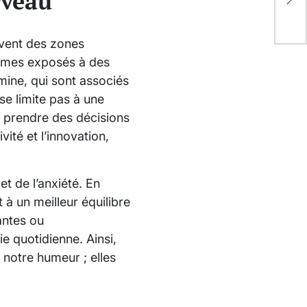
rveau
boî
ivent des zones
ommes exposés à des
mine, qui sont associés
se limite pas à une
à prendre des décisions
vité et l’innovation,
et de l’anxiété. En
 à un meilleur équilibre
antes ou
e quotidienne. Ainsi,
 notre humeur ; elles