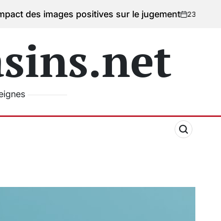
es images positives sur le jugement
23/06/2026
Age
on
Poste
by
ins.net
seignes