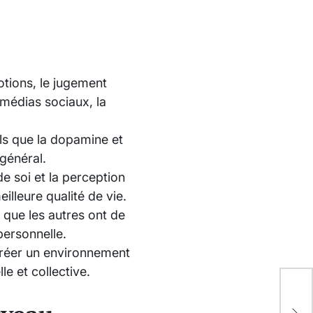
otions, le jugement
 médias sociaux, la
els que la dopamine et
 général.
e soi et la perception
illeure qualité de vie.
 que les autres ont de
 personnelle.
créer un environnement
le et collective.
Éch