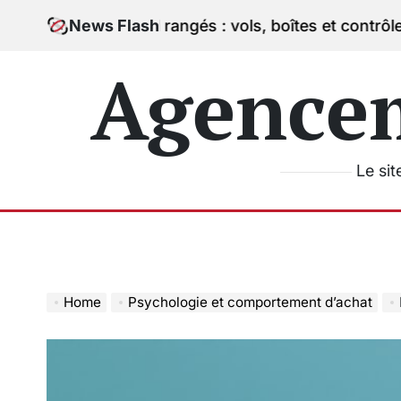
Skip
hantillons mal rangés : vols, boîtes et contrôle
News Flash
23/06
to
on
content
Agence
Le sit
Home
Psychologie et comportement d’achat