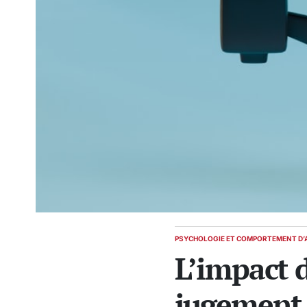
PSYCHOLOGIE ET COMPORTEMENT D’
POSTED
L’impact d
IN
jugement