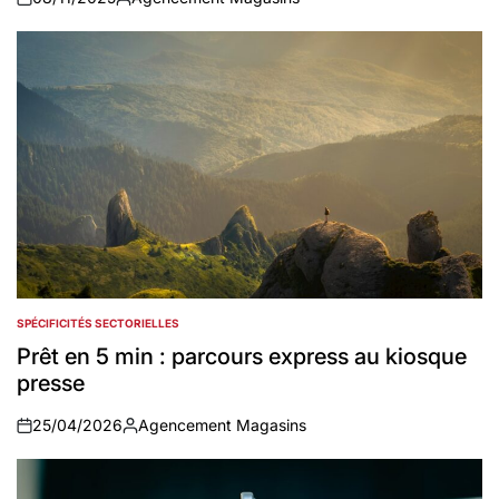
on
Auteur
SPÉCIFICITÉS SECTORIELLES
POSTED
IN
Prêt en 5 min : parcours express au kiosque
presse
25/04/2026
Agencement Magasins
on
Auteur