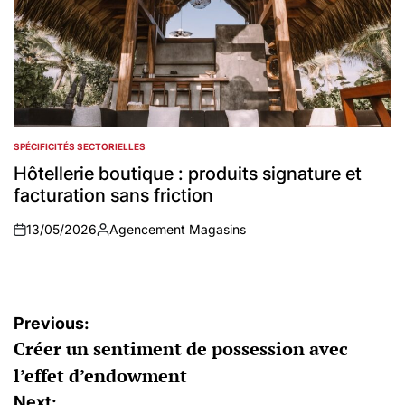
SPÉCIFICITÉS SECTORIELLES
POSTED
IN
Hôtellerie boutique : produits signature et
facturation sans friction
13/05/2026
Agencement Magasins
on
Auteur
Navigation
Previous:
Créer un sentiment de possession avec
de
l’effet d’endowment
l’article
Next: