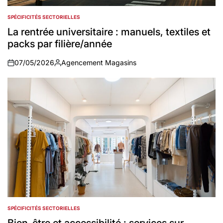
SPÉCIFICITÉS SECTORIELLES
POSTED
IN
La rentrée universitaire : manuels, textiles et
packs par filière/année
07/05/2026
Agencement Magasins
on
Auteur
SPÉCIFICITÉS SECTORIELLES
POSTED
IN