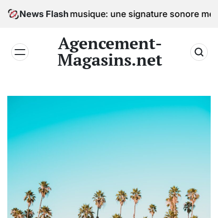
Skip
re avec la musique: une signature sonore mémorable
News Flash
to
content
Agencement-
Magasins.net