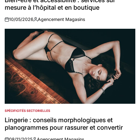
Bien-être et accessibilité : services sur
mesure à l’hôpital et en boutique
10/05/2026
Agencement Magasins
on
Auteur
SPÉCIFICITÉS SECTORIELLES
POSTED
IN
Lingerie : conseils morphologiques et
planogrammes pour rassurer et convertir
08/11/2025
Agencement Magasins