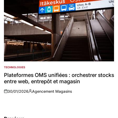
TECHNOLOGIES
POSTED
IN
Plateformes OMS unifiées : orchestrer stocks
entre web, entrepôt et magasin
30/01/2026
Agencement Magasins
on
Auteur