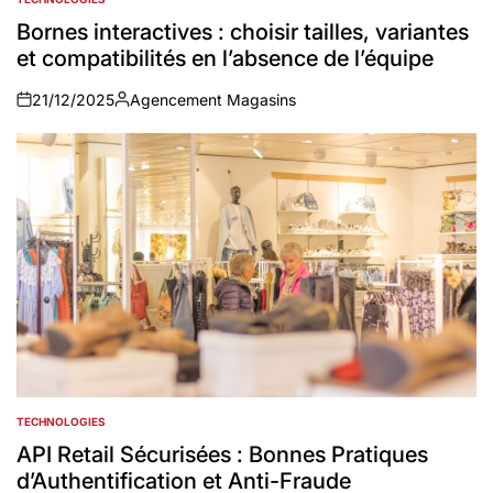
POSTED
IN
Bornes interactives : choisir tailles, variantes
et compatibilités en l’absence de l’équipe
21/12/2025
Agencement Magasins
on
Auteur
TECHNOLOGIES
POSTED
IN
API Retail Sécurisées : Bonnes Pratiques
d’Authentification et Anti-Fraude