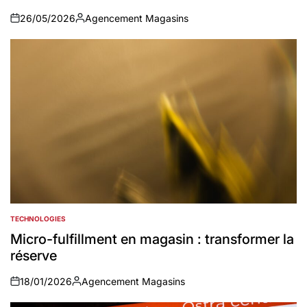
26/05/2026
Agencement Magasins
on
Auteur
TECHNOLOGIES
POSTED
IN
Micro-fulfillment en magasin : transformer la
réserve
18/01/2026
Agencement Magasins
on
Auteur