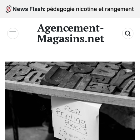
Skip
uides : pédagogie nicotine et rangement par familles
News Flash
to
content
Agencement-
Magasins.net