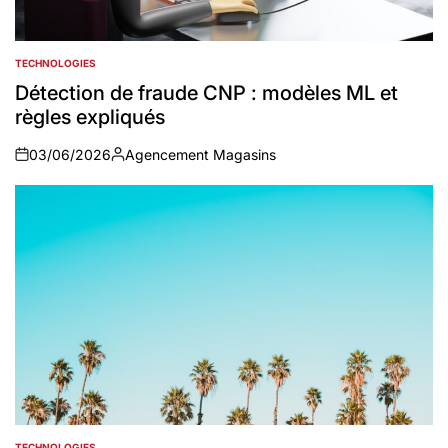
TECHNOLOGIES
POSTED
IN
Détection de fraude CNP : modèles ML et
règles expliqués
03/06/2026
Agencement Magasins
on
Auteur
TECHNOLOGIES