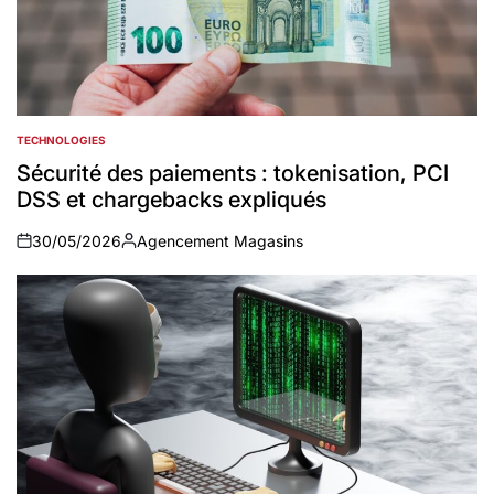
TECHNOLOGIES
POSTED
IN
Sécurité des paiements : tokenisation, PCI
DSS et chargebacks expliqués
30/05/2026
Agencement Magasins
on
Auteur