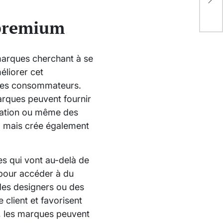
réf
 premium
marques cherchant à se
éliorer cet
 les consommateurs.
arques peuvent fournir
ication ou même des
t, mais crée également
s qui vont au-delà de
 pour accéder à du
des designers ou des
 client et favorisent
t, les marques peuvent