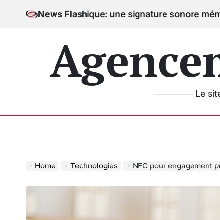
Skip
vec la musique: une signature sonore mémorable
News Flash
05/
to
on
content
Agence
Le sit
Home
Technologies
NFC pour engagement prem