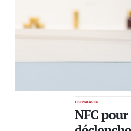
TECHNOLOGIES
POSTED
NFC pour
IN
déclenche