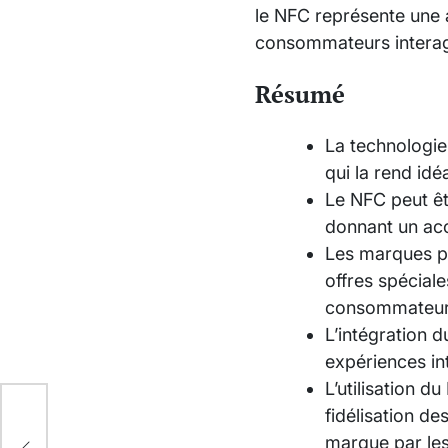
le NFC représente une 
consommateurs interagi
Résumé
La technologie
qui la rend idé
Le NFC peut êt
donnant un acc
Les marques pe
offres spécial
consommateur
L’intégration 
expériences in
L’utilisation 
fidélisation d
,
marque par le