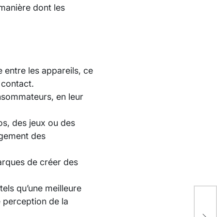
manière dont les
entre les appareils, ce
 contact.
onsommateurs, en leur
os, des jeux ou des
gagement des
arques de créer des
tels qu’une meilleure
e perception de la
Pié