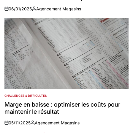
06/01/2026
Agencement Magasins
on
Auteur
CHALLENGES & DIFFICULTÉS
POSTED
IN
Marge en baisse : optimiser les coûts pour
maintenir le résultat
05/11/2025
Agencement Magasins
on
Auteur