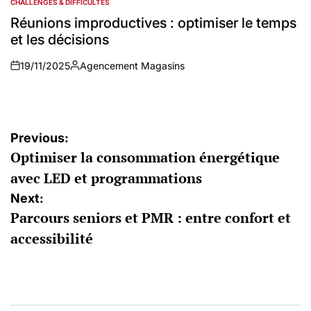
CHALLENGES & DIFFICULTÉS
POSTED
IN
Réunions improductives : optimiser le temps
et les décisions
19/11/2025
Agencement Magasins
on
Auteur
Navigation
Previous:
Optimiser la consommation énergétique
de
avec LED et programmations
l’article
Next:
Parcours seniors et PMR : entre confort et
accessibilité