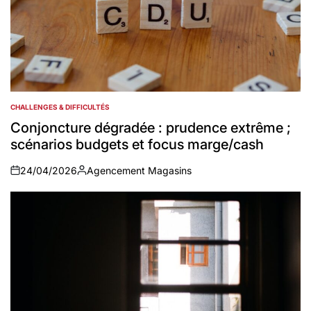
CHALLENGES & DIFFICULTÉS
POSTED
IN
Conjoncture dégradée : prudence extrême ;
scénarios budgets et focus marge/cash
24/04/2026
Agencement Magasins
on
Auteur