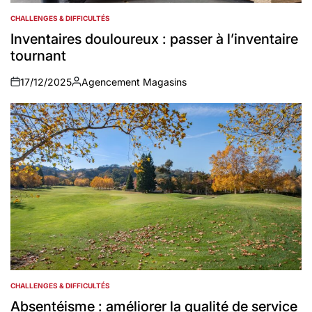
CHALLENGES & DIFFICULTÉS
POSTED
IN
Inventaires douloureux : passer à l’inventaire
tournant
17/12/2025
Agencement Magasins
on
Auteur
CHALLENGES & DIFFICULTÉS
POSTED
IN
Absentéisme : améliorer la qualité de service