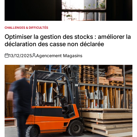
CHALLENGES & DIFFICULTÉS
POSTED
IN
Optimiser la gestion des stocks : améliorer la
déclaration des casse non déclarée
13/12/2025
Agencement Magasins
on
Auteur