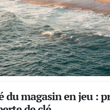
é du magasin en jeu : p
perte de clé