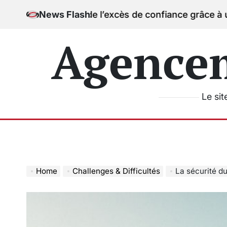
Skip
èges de l’excès de confiance grâce à un comparateur
News Flash
to
content
Agence
Le sit
Home
Challenges & Difficultés
La sécurité du