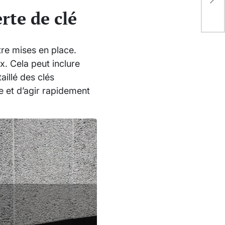
dém
rte de clé
être mises en place.
x. Cela peut inclure
aillé des clés
le et d’agir rapidement