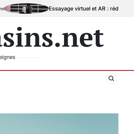
Essayage virtuel et AR : réduire la peur de l’erre
ins.net
seignes