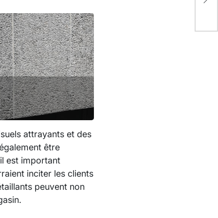
pou
visuels attrayants et des
t également être
il est important
ient inciter les clients
étaillants peuvent non
gasin.