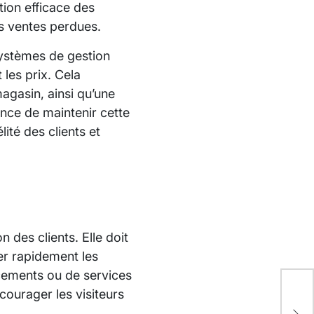
tion efficace des
es ventes perdues.
 systèmes de gestion
 les prix. Cela
magasin, ainsi qu’une
nce de maintenir cette
ité des clients et
n des clients. Elle doit
ver rapidement les
acements ou de services
Per
courager les visiteurs
Gra