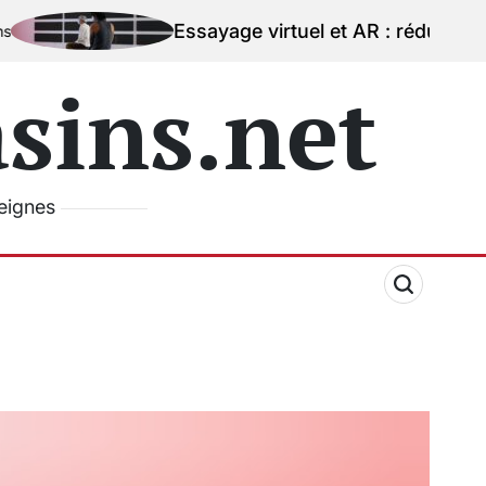
Essayage virtuel et AR : réduire la peur de l’e
ins.net
seignes