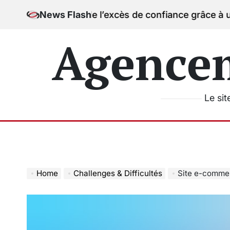
Skip
pièges de l’excès de confiance grâce à un comparat
News Flash
to
content
Agence
Le sit
Home
Challenges & Difficultés
Site e-commerce : pro