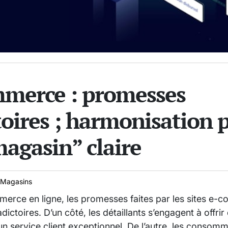
mmerce : promesses
toires ; harmonisation p
magasin” claire
Magasins
erce en ligne, les promesses faites par les sites e
ctoires. D’un côté, les détaillants s’engagent à offrir
 un service client exceptionnel. De l’autre, les consom