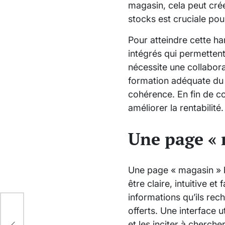
magasin, cela peut crée
stocks est cruciale pou
Pour atteindre cette ha
intégrés qui permettent 
nécessite une collabora
formation adéquate du 
cohérence. En fin de co
améliorer la rentabilité.
Une page « m
Une page « magasin » bie
être claire, intuitive e
informations qu’ils rec
offerts. Une interface 
es
et les inciter à chercher