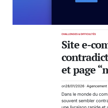
CHALLENGES & DIFFICULTÉS
POSTED
Site e-co
IN
contradic
et page “
on
28/01/2026
Agencement 
Dans le monde du comm
souvent sembler contradi
une livraison rapide et