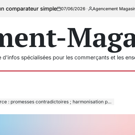
eur simple
07/06/2026
Agencement Magasins
on
Posted
by
ment-Magas
e d'infos spécialisées pour les commerçants et les en
messes contradictoires ; harmonisation prix/stocks et page “magasin” claire