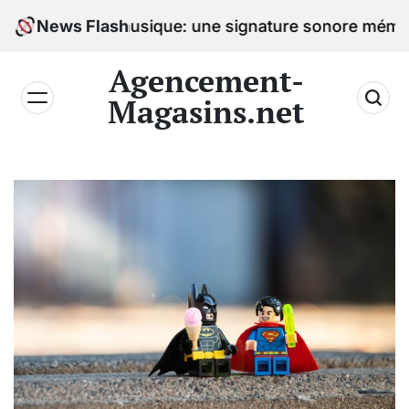
Skip
avec la musique: une signature sonore mémorable
News Flash
to
content
Agencement-
Magasins.net