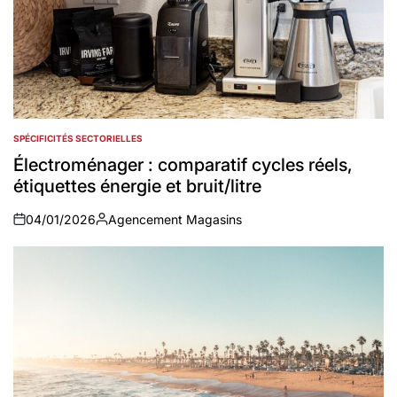
SPÉCIFICITÉS SECTORIELLES
POSTED
IN
Électroménager : comparatif cycles réels,
étiquettes énergie et bruit/litre
04/01/2026
Agencement Magasins
on
Auteur