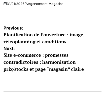
31/01/2026
Agencement Magasins
on
Auteur
Navigation
Previous:
Planification de l’ouverture : image,
de
rétroplanning et conditions
l’article
Next:
Site e-commerce : promesses
contradictoires ; harmonisation
prix/stocks et page “magasin” claire