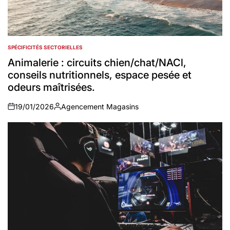
SPÉCIFICITÉS SECTORIELLES
POSTED
IN
Animalerie : circuits chien/chat/NACl,
conseils nutritionnels, espace pesée et
odeurs maîtrisées.
19/01/2026
Agencement Magasins
on
Auteur