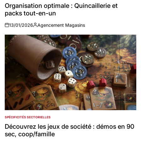
IN
Organisation optimale : Quincaillerie et
packs tout-en-un
13/01/2026
Agencement Magasins
on
Auteur
SPÉCIFICITÉS SECTORIELLES
POSTED
IN
Découvrez les jeux de société : démos en 90
sec, coop/famille