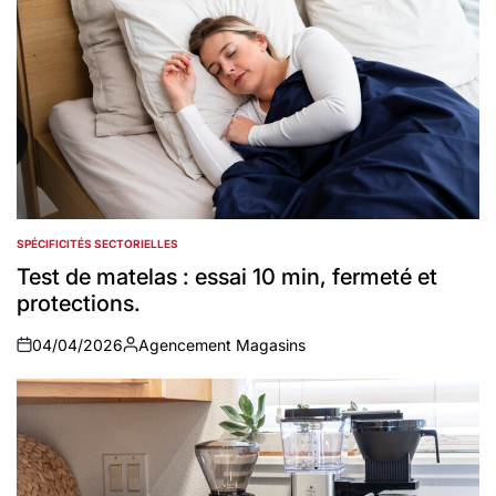
SPÉCIFICITÉS SECTORIELLES
POSTED
IN
Test de matelas : essai 10 min, fermeté et
protections.
04/04/2026
Agencement Magasins
on
Auteur