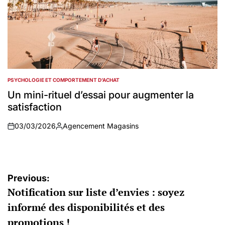
PSYCHOLOGIE ET COMPORTEMENT D’ACHAT
POSTED
IN
Un mini-rituel d’essai pour augmenter la
satisfaction
03/03/2026
Agencement Magasins
on
Auteur
Navigation
Previous:
Notification sur liste d’envies : soyez
de
informé des disponibilités et des
l’article
promotions !