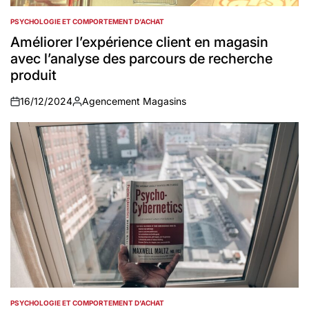
PSYCHOLOGIE ET COMPORTEMENT D’ACHAT
POSTED
IN
Améliorer l’expérience client en magasin
avec l’analyse des parcours de recherche
produit
16/12/2024
Agencement Magasins
on
Auteur
PSYCHOLOGIE ET COMPORTEMENT D’ACHAT
POSTED