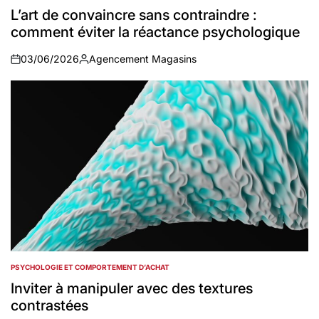
IN
L’art de convaincre sans contraindre :
comment éviter la réactance psychologique
03/06/2026
Agencement Magasins
on
Auteur
PSYCHOLOGIE ET COMPORTEMENT D’ACHAT
POSTED
IN
Inviter à manipuler avec des textures
contrastées