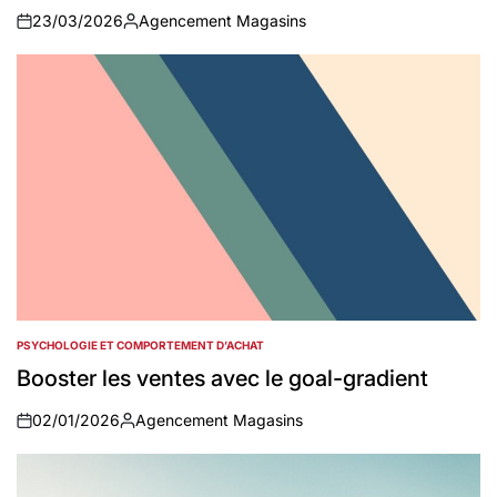
23/03/2026
Agencement Magasins
on
Auteur
PSYCHOLOGIE ET COMPORTEMENT D’ACHAT
POSTED
IN
Booster les ventes avec le goal-gradient
02/01/2026
Agencement Magasins
on
Auteur