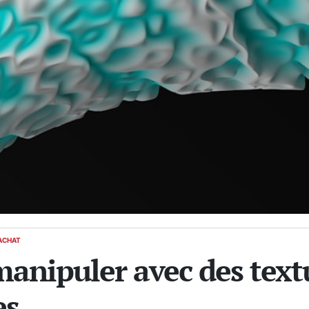
ACHAT
 manipuler avec des text
es