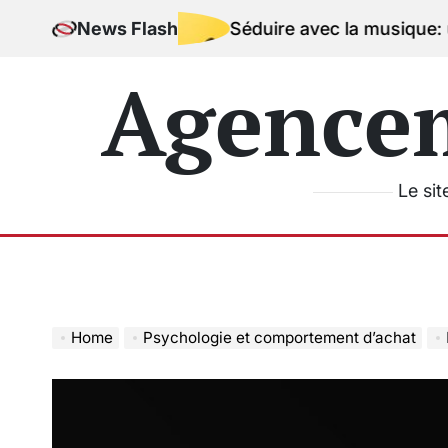
Skip
News Flash
Séduire avec la musique: une signatu
to
content
Agence
Le sit
Home
Psychologie et comportement d’achat