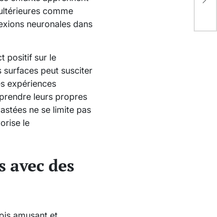
com
s ultérieures comme
ret
nnexions neuronales dans
 positif sur le
s surfaces peut susciter
Ces expériences
mprendre leurs propres
rastées ne se limite pas
orise le
s avec des
fois amusant et