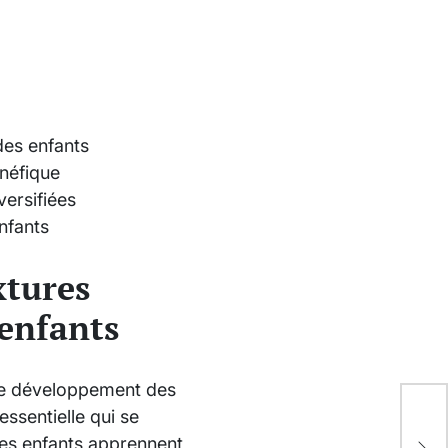
des enfants
énéfique
versifiées
nfants
xtures
 enfants
 le développement des
Poi
ssentielle qui se
com
 les enfants apprennent