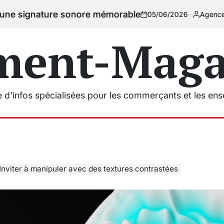
re sonore mémorable
05/06/2026
Agencement Magasins
on
Posted
by
ment-Magas
e d'infos spécialisées pour les commerçants et les en
Inviter à manipuler avec des textures contrastées