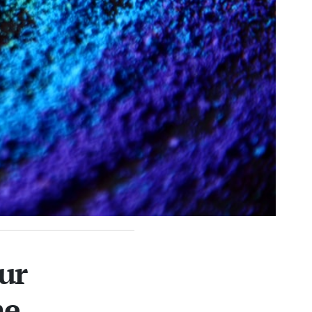
ur
me