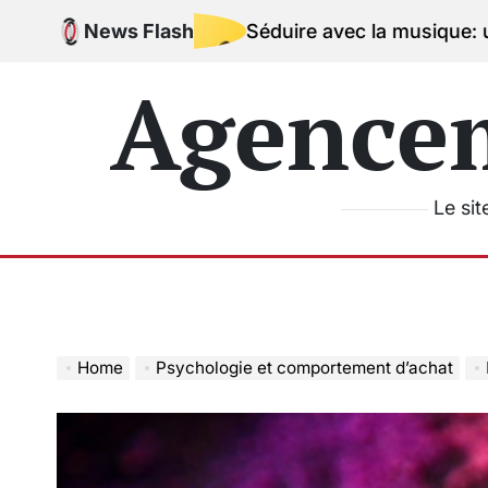
Skip
News Flash
Séduire avec la musique: une signature
to
content
Agence
Le sit
Home
Psychologie et comportement d’achat