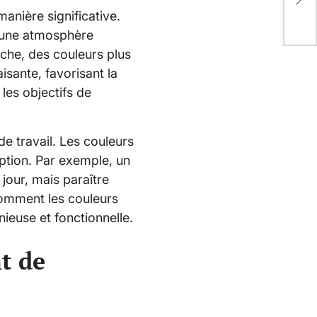
pr
manière significative.
r une atmosphère
nche, des couleurs plus
sante, favorisant la
 les objectifs de
de travail. Les couleurs
eption. Par exemple, un
jour, mais paraître
 comment les couleurs
ieuse et fonctionnelle.
t de