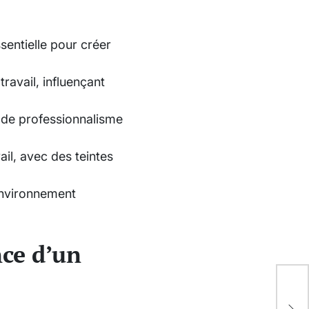
entielle pour créer
ravail, influençant
t de professionnalisme
ail, avec des teintes
 environnement
nce d’un
Opt
éne