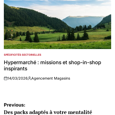
SPÉCIFICITÉS SECTORIELLES
POSTED
IN
Hypermarché : missions et shop-in-shop
inspirants
14/03/2026
Agencement Magasins
on
Auteur
Navigation
Previous:
Des packs adaptés à votre mentalité
de