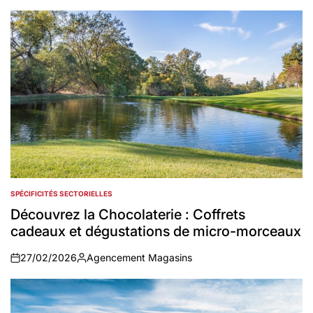
SPÉCIFICITÉS SECTORIELLES
POSTED
IN
Découvrez la Chocolaterie : Coffrets
cadeaux et dégustations de micro-morceaux
27/02/2026
Agencement Magasins
on
Auteur