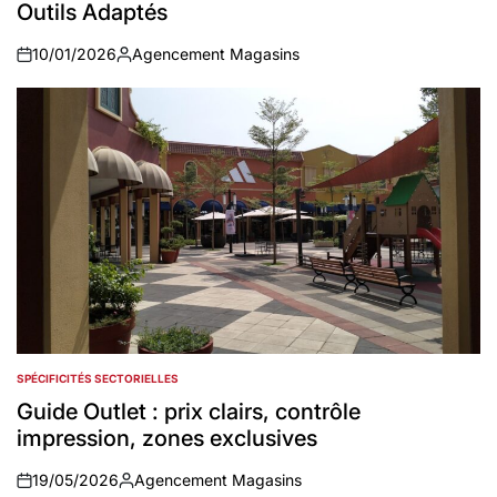
Outils Adaptés
10/01/2026
Agencement Magasins
on
Auteur
SPÉCIFICITÉS SECTORIELLES
POSTED
IN
Guide Outlet : prix clairs, contrôle
impression, zones exclusives
19/05/2026
Agencement Magasins
on
Auteur