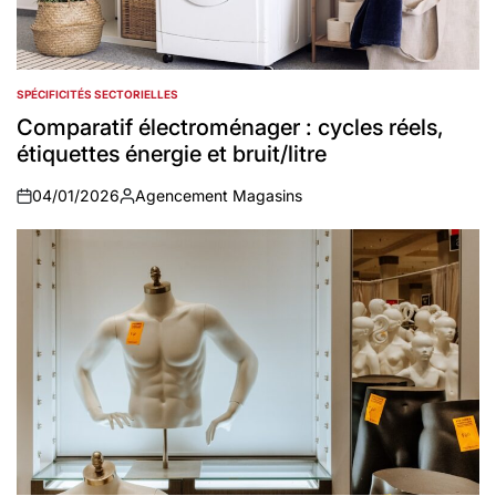
SPÉCIFICITÉS SECTORIELLES
POSTED
IN
Comparatif électroménager : cycles réels,
étiquettes énergie et bruit/litre
04/01/2026
Agencement Magasins
on
Auteur