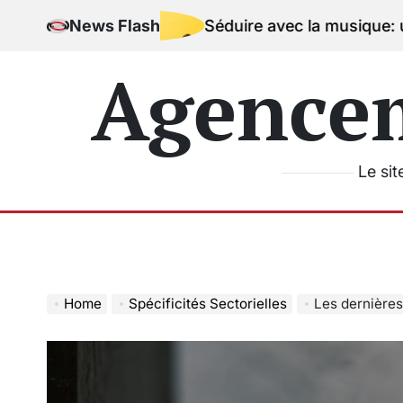
Skip
News Flash
Séduire avec la musique: une signatur
to
content
Agence
Le sit
Home
Spécificités Sectorielles
Les dernières tendance