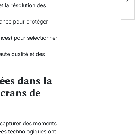
et 
t la résolution des
dance pour protéger
rvices) pour sélectionner
aute qualité et des
ées dans la
écrans de
r capturer des moments
cées technologiques ont