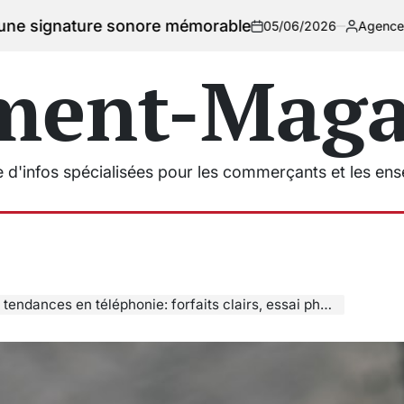
e sonore mémorable
05/06/2026
Agencement Magasins
on
Posted
by
ment-Magas
e d'infos spécialisées pour les commerçants et les en
s en téléphonie: forfaits clairs, essai photo/écran et pose film/verre instantané