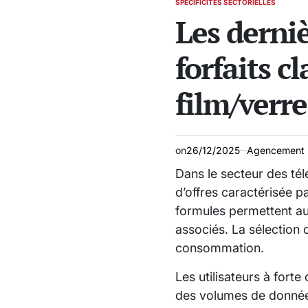
SPÉCIFICITÉS SECTORIELLES
POSTED
Les derni
IN
forfaits c
film/verr
on
26/12/2025
Agencement 
Dans le secteur des té
d’offres caractérisée pa
formules permettent aux 
associés. La sélection 
consommation.
Les utilisateurs à fort
des volumes de données