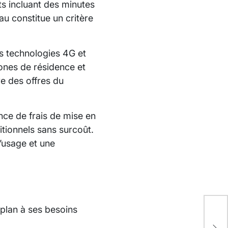
ts incluant des minutes
au constitue un critère
es technologies 4G et
zones de résidence et
e des offres du
nce de frais de mise en
ditionnels sans surcoût.
d’usage et une
e plan à ses besoins
Ges
off