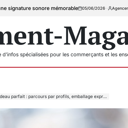
re sonore mémorable
05/06/2026
Agencement Magasins
on
Posted
by
ment-Magas
e d'infos spécialisées pour les commerçants et les en
parfait : parcours par profils, emballage express et prix lisibles