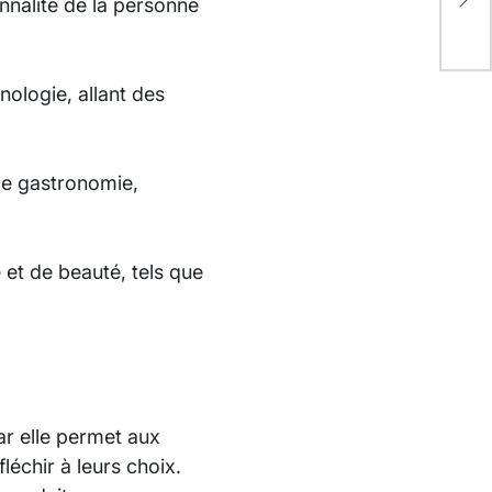
nalité de la personne
éch
ologie, allant des
de gastronomie,
et de beauté, tels que
ar elle permet aux
échir à leurs choix.