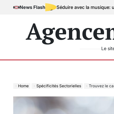
Skip
News Flash
Séduire avec la musique: une signatu
to
content
Agence
Le sit
Home
Spécificités Sectorielles
Trouvez le cadeau 