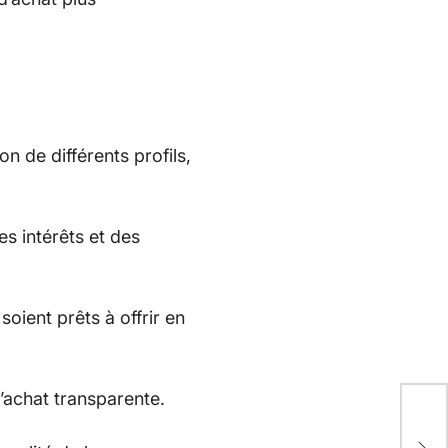
n de différents profils,
s intérêts et des
oient prêts à offrir en
’achat transparente.
Par
coû