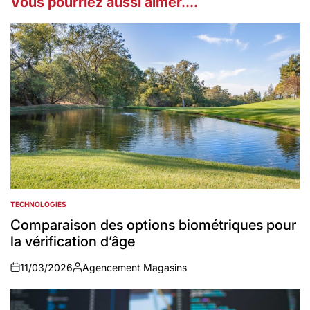
Vous pourriez aussi aimer....
TECHNOLOGIES
POSTED
IN
Comparaison des options biométriques pour
la vérification d’âge
11/03/2026
Agencement Magasins
on
Auteur