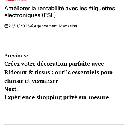
POSTED
IN
Améliorer la rentabilité avec les étiquettes
électroniques (ESL)
23/11/2025
Agencement Magasins
on
Auteur
Navigation
Previous:
Créez votre décoration parfaite avec
de
Rideaux & tissus : outils essentiels pour
l’article
choisir et visualiser
Next:
Expérience shopping privé sur mesure