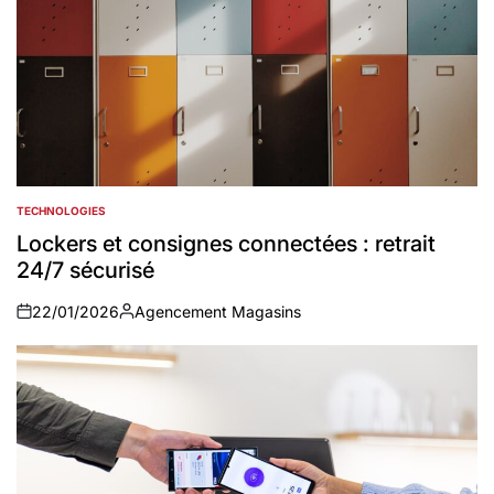
TECHNOLOGIES
POSTED
IN
Lockers et consignes connectées : retrait
24/7 sécurisé
22/01/2026
Agencement Magasins
on
Auteur