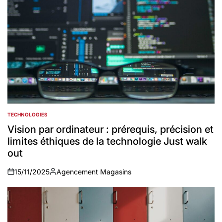
TECHNOLOGIES
POSTED
IN
Vision par ordinateur : prérequis, précision et
limites éthiques de la technologie Just walk
out
15/11/2025
Agencement Magasins
on
Auteur