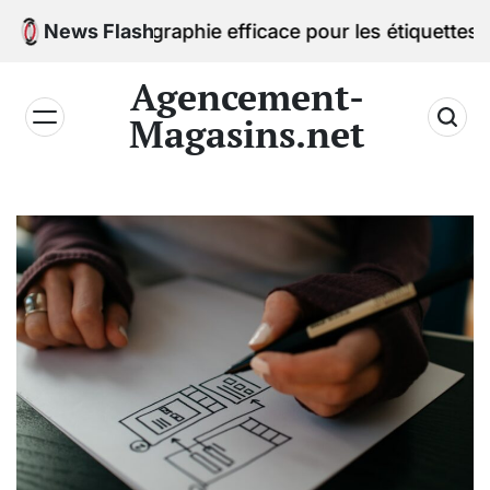
Skip
une typographie efficace pour les étiquettes de prix
News Flash
to
content
Agencement-
Magasins.net