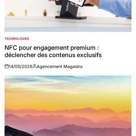
TECHNOLOGIES
POSTED
IN
NFC pour engagement premium :
déclencher des contenus exclusifs
14/05/2026
Agencement Magasins
on
Auteur