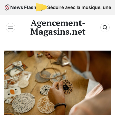
Skip
News Flash
Séduire avec la musique: une signatur
to
content
Agencement-
Magasins.net