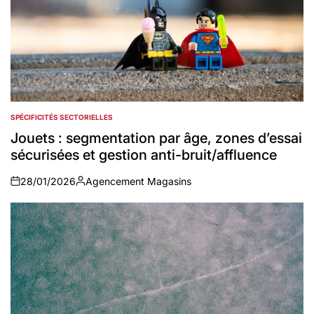
SPÉCIFICITÉS SECTORIELLES
POSTED
IN
Jouets : segmentation par âge, zones d’essai
sécurisées et gestion anti-bruit/affluence
28/01/2026
Agencement Magasins
on
Auteur