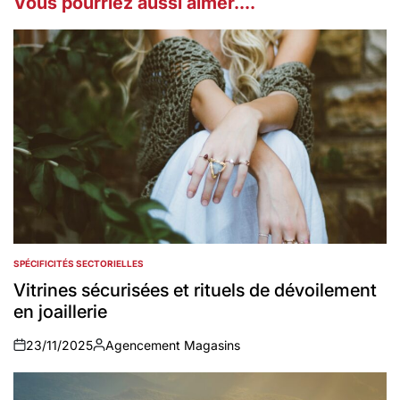
Vous pourriez aussi aimer....
SPÉCIFICITÉS SECTORIELLES
POSTED
IN
Vitrines sécurisées et rituels de dévoilement
en joaillerie
23/11/2025
Agencement Magasins
on
Auteur