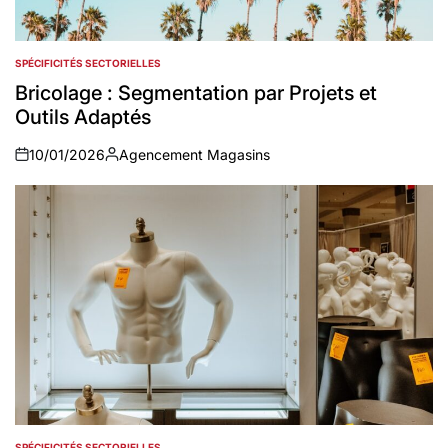
SPÉCIFICITÉS SECTORIELLES
POSTED
IN
Bricolage : Segmentation par Projets et
Outils Adaptés
10/01/2026
Agencement Magasins
on
Auteur
SPÉCIFICITÉS SECTORIELLES