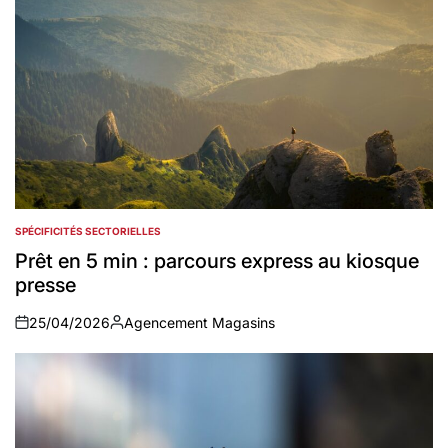
SPÉCIFICITÉS SECTORIELLES
POSTED
IN
Prêt en 5 min : parcours express au kiosque
presse
25/04/2026
Agencement Magasins
on
Auteur