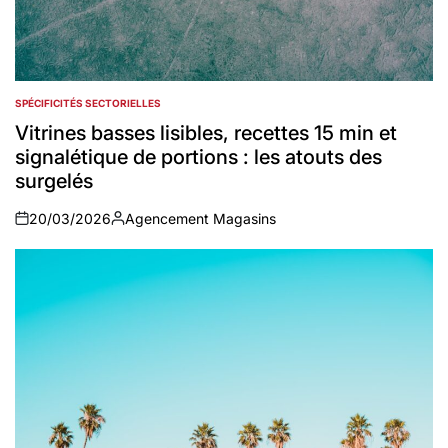
SPÉCIFICITÉS SECTORIELLES
POSTED
IN
Vitrines basses lisibles, recettes 15 min et
signalétique de portions : les atouts des
surgelés
20/03/2026
Agencement Magasins
on
Auteur