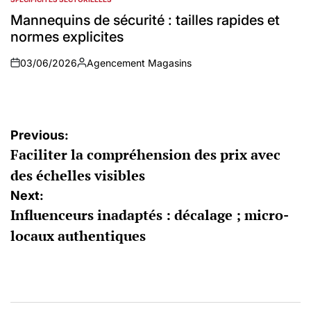
POSTED
IN
Mannequins de sécurité : tailles rapides et
normes explicites
03/06/2026
Agencement Magasins
on
Auteur
Navigation
Previous:
Faciliter la compréhension des prix avec
de
des échelles visibles
l’article
Next:
Influenceurs inadaptés : décalage ; micro-
locaux authentiques